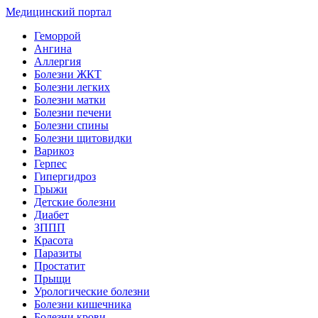
Медицинский портал
Геморрой
Ангина
Аллергия
Болезни ЖКТ
Болезни легких
Болезни матки
Болезни печени
Болезни спины
Болезни щитовидки
Варикоз
Герпес
Гипергидроз
Грыжи
Детские болезни
Диабет
ЗППП
Красота
Паразиты
Простатит
Прыщи
Урологические болезни
Болезни кишечника
Болезни крови