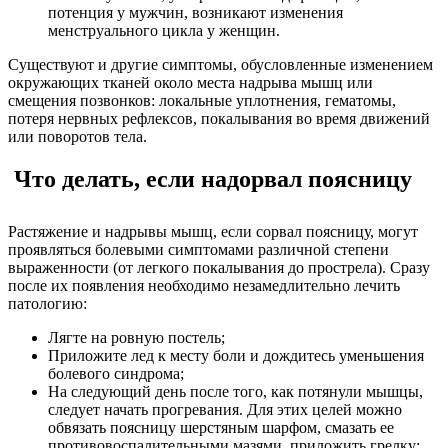
потенция у мужчин, возникают изменения
менструального цикла у женщин.
Существуют и другие симптомы, обусловленные изменением
окружающих тканей около места надрыва мышц или
смещения позвонков: локальные уплотнения, гематомы,
потеря нервных рефлексов, покалывания во время движений
или поворотов тела.
Что делать, если надорвал поясницу
Растяжение и надрывы мышц, если сорвал поясницу, могут
проявляться болевыми симптомами различной степени
выраженности (от легкого покалывания до прострела). Сразу
после их появления необходимо незамедлительно лечить
патологию:
Лягте на ровную постель;
Приложите лед к месту боли и дождитесь уменьшения
болевого синдрома;
На следующий день после того, как потянули мышцы,
следует начать прогревания. Для этих целей можно
обвязать поясницу шерстяным шарфом, смазать ее
противовоспалительными мазями, приложить грелку;