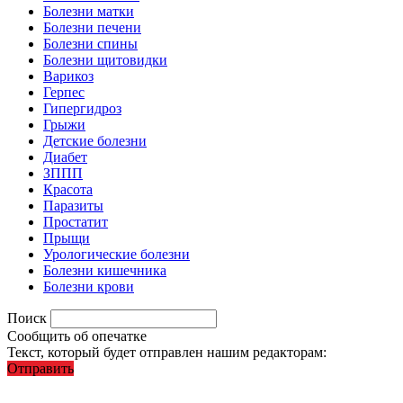
Болезни матки
Болезни печени
Болезни спины
Болезни щитовидки
Варикоз
Герпес
Гипергидроз
Грыжи
Детские болезни
Диабет
ЗППП
Красота
Паразиты
Простатит
Прыщи
Урологические болезни
Болезни кишечника
Болезни крови
Поиск
Сообщить об опечатке
Текст, который будет отправлен нашим редакторам:
Отправить